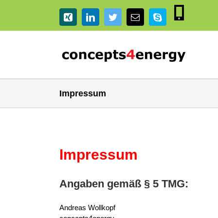
Zum
Inhalt
Telefon
Xing
LinkedIn
Twitter
E-
Skype
springen
Mail
Impressum
Impressum
Angaben gemäß § 5 TMG:
Andreas Wollkopf